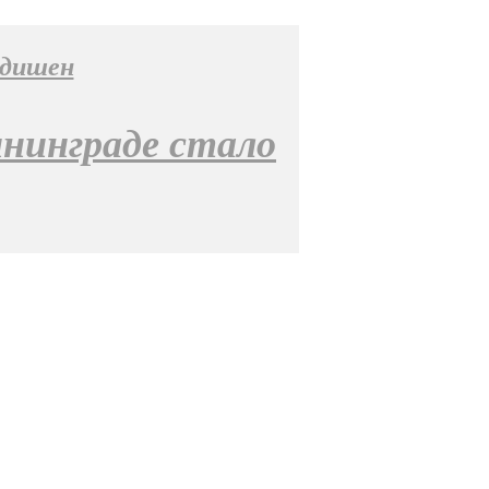
ндишен
ининграде стало