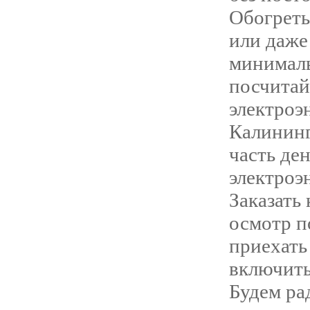
Обогреть
или даже
минималь
посчитай
электроэ
Калининг
часть де
электроэ
Заказать
осмотр п
приехать
включить
Будем ра