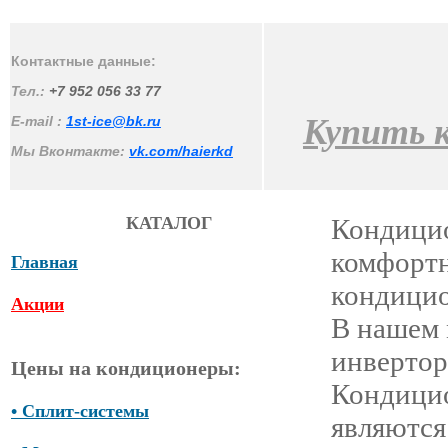
Контактные данные:
Тел.:
+7 952 056 33 77
Купить к
E-mail :
1st-ice@bk.ru
Мы Вконтакте:
vk.com/haierkd
КАТАЛОГ
Кондицио
комфортн
Главная
кондицио
Акции
В нашем 
инвертор
Цены на кондиционеры:
Кондицио
• Сплит-системы
являются